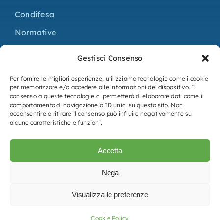
Condifesa
Normative
Progetti
Gestisci Consenso
Contatti
Per fornire le migliori esperienze, utilizziamo tecnologie come i cookie
per memorizzare e/o accedere alle informazioni del dispositivo. Il
consenso a queste tecnologie ci permetterà di elaborare dati come il
Bilancio
comportamento di navigazione o ID unici su questo sito. Non
acconsentire o ritirare il consenso può influire negativamente su
Statuto e regolamento
alcune caratteristiche e funzioni.
Adempimenti L. 124/2017
Accetta
Privacy Policy
Nega
Cookie Policy (UE)
Visualizza le preferenze
Cookie Policy