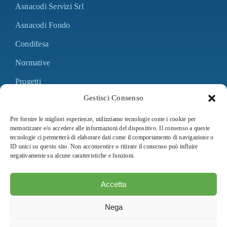
Asnacodi Servizi Srl
Asnacodi Fondo
Condifesa
Normative
Progetti
Gestisci Consenso
Contatti
Per fornire le migliori esperienze, utilizziamo tecnologie come i cookie per
memorizzare e/o accedere alle informazioni del dispositivo. Il consenso a queste
Bilancio
tecnologie ci permetterà di elaborare dati come il comportamento di navigazione o
ID unici su questo sito. Non acconsentire o ritirare il consenso può influire
Statuto e regolamento
negativamente su alcune caratteristiche e funzioni.
Adempimenti L. 124/2017
Accetta
Privacy Policy
Nega
Cookie Policy (UE)