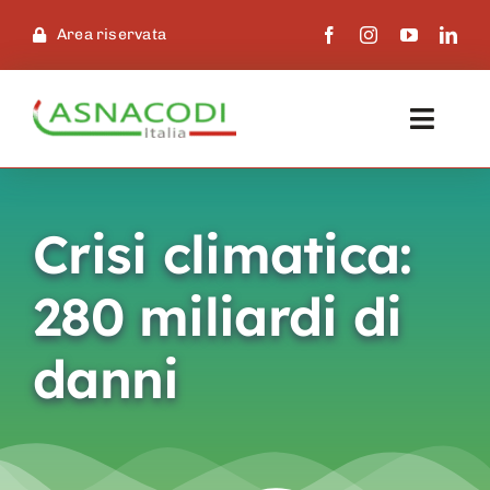
Skip
Area riservata
to
content
Toggl
Navig
Asnacodi Italia
Crisi climatica:
Asnacodi Family
280 miliardi di
Condifesa
danni
Normative
Progetti