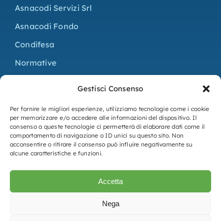
Asnacodi Servizi Srl
Asnacodi Fondo
Condifesa
Normative
Progetti
Gestisci Consenso
Contatti
Per fornire le migliori esperienze, utilizziamo tecnologie come i cookie
per memorizzare e/o accedere alle informazioni del dispositivo. Il
consenso a queste tecnologie ci permetterà di elaborare dati come il
Bilancio
comportamento di navigazione o ID unici su questo sito. Non
acconsentire o ritirare il consenso può influire negativamente su
Statuto e regolamento
alcune caratteristiche e funzioni.
Adempimenti L. 124/2017
Accetta
Privacy Policy
Nega
Cookie Policy (UE)