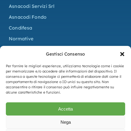
Asnacodi Servizi Srl
Asnacodi Fondo
Condifesa
Normative
Progetti
Gestisci Consenso
Contatti
Per fornire le migliori esperienze, utilizziamo tecnologie come i cookie
per memorizzare e/o accedere alle informazioni del dispositivo. Il
consenso a queste tecnologie ci permetterà di elaborare dati come il
Bilancio
comportamento di navigazione o ID unici su questo sito. Non
acconsentire o ritirare il consenso può influire negativamente su
Statuto e regolamento
alcune caratteristiche e funzioni.
Adempimenti L. 124/2017
Accetta
Privacy Policy
Nega
Cookie Policy (UE)